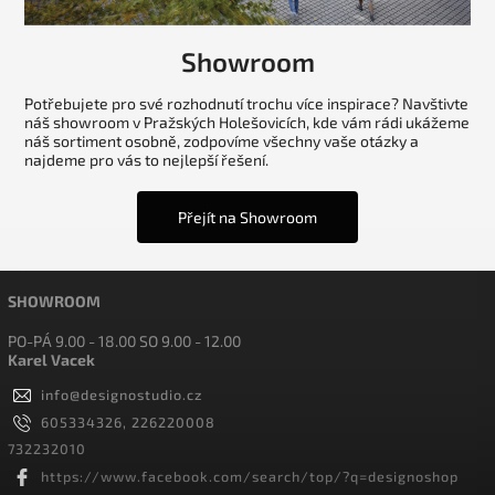
Showroom
Potřebujete pro své rozhodnutí trochu více inspirace? Navštivte
náš showroom v Pražských Holešovicích, kde vám rádi ukážeme
náš sortiment osobně, zodpovíme všechny vaše otázky a
najdeme pro vás to nejlepší řešení.
Přejít na Showroom
SHOWROOM
PO-PÁ 9.00 - 18.00 SO 9.00 - 12.00
Karel Vacek
info
@
designostudio.cz
605334326, 226220008
732232010
https://www.facebook.com/search/top/?q=designoshop