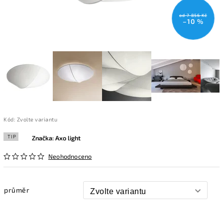
od 7 856 Kč
–10 %
Kód:
Zvolte variantu
TIP
Značka:
Axo light
Neohodnoceno
průměr