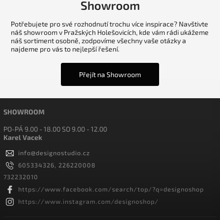
Showroom
Potřebujete pro své rozhodnutí trochu více inspirace? Navštivte
náš showroom v Pražských Holešovicích, kde vám rádi ukážeme
náš sortiment osobně, zodpovíme všechny vaše otázky a
najdeme pro vás to nejlepší řešení.
Přejít na Showroom
SHOWROOM
PO-PÁ 9.00 - 18.00 SO 9.00 - 12.00
Karel Vacek
info
@
designostudio.cz
605334326, 226220008
732232010
https://www.facebook.com/search/top/?q=designoshop
https://www.instagram.com/designoshop/