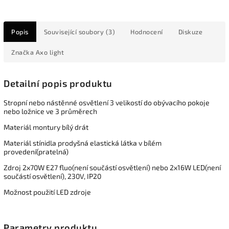
Popis
Související soubory (3)
Hodnocení
Diskuze
Značka
Axo light
Detailní popis produktu
Stropní nebo nástěnné osvětlení 3 velikostí do obývacího pokoje
nebo ložnice ve 3 průměrech
Materiál montury bílý drát
Materiál stínidla prodyšná elastická látka v bílém
provedení(pratelná)
Zdroj 2x70W E27 fluo(není součástí osvětlení) nebo 2x16W LED(není
součástí osvětlení), 230V, IP20
Možnost použití LED zdroje
Parametry produktu