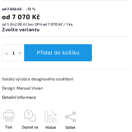
od 7 856 Kč
–10 %
od
7 070 Kč
od
5 842,98 Kč
bez DPH
od 7 070 Kč / 1 ks
Zvolte variantu
Přidat do košíku
Italský výrobce designového osvětlení
Design: Manuel Vivian
Detailní informace
Tisk
Zeptat se
Hlídat
Sdílet