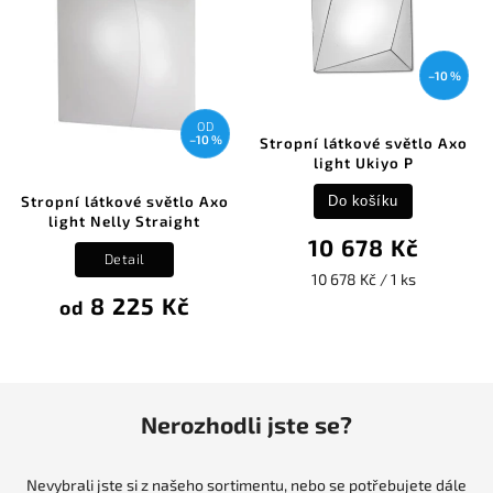
–10 %
OD
–10 %
Stropní látkové světlo Axo
light Ukiyo P
Stropní látkové světlo Axo
Do košíku
light Nelly Straight
10 678 Kč
Detail
10 678 Kč / 1 ks
8 225 Kč
od
Nerozhodli jste se?
Nevybrali jste si z našeho sortimentu, nebo se potřebujete dále